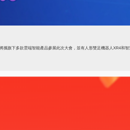
攜旗下多款雲端智能產品參展此次大會，並有人形雙足機器人XR4和智