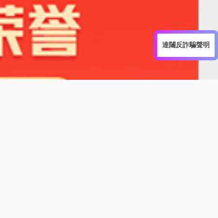
達闥反詐騙聲明