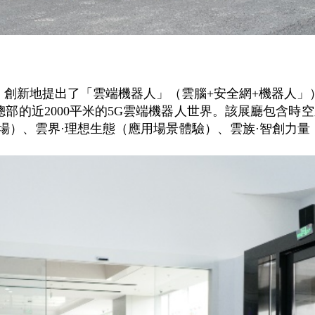
，創新地提出了「雲端機器人」（雲腦+安全網+機器人」
的近2000平米的5G雲端機器人世界。該展廳包含時空
主題劇場）、雲界·理想生態（應用場景體驗）、雲族·智創