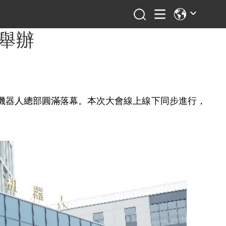
功舉辦
闥機器人總部圓滿落幕。本次大會線上線下同步進行，