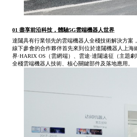
01 盡享前沿科技，體驗5G雲端機器人世界
達闥具有行業領先的雲端機器人全棧技術解決方案
線下參會的合作夥伴首先來到位於達闥機器人上海總部
界·HARIX OS（雲網端）、雲途·達闥遠征（
全棧雲端機器人技術、核心關鍵部件及落地應用。