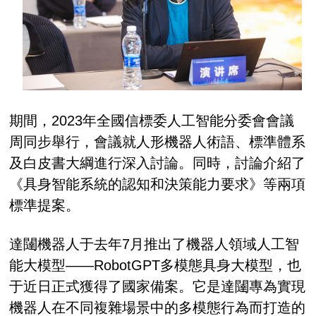
期間，2023年全國信標委人工智能分委會會議
周同步舉行，會議就人形機器人術語、標準體系
及白皮書大綱進行深入討論。同時，討論介紹了
《具身智能系統的認知和決策能力要求》等兩項
標準提案。
達闥機器人于去年7月推出了機器人領域人工智
能大模型——RobotGPT多模態具身大模型，也
于近日正式獲得了國家備案。它是達闥專為實現
機器人在不同複雜場景中的多模態行為而打造的