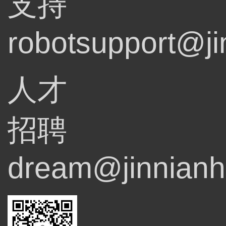
支持
robotsupport@ji
人才
招聘
dream@jinnianh